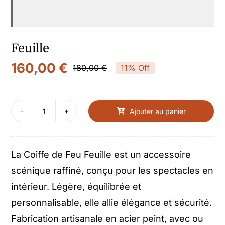
Feuille
160,00
€
180,00
€
11% Off
Le
Le
prix
prix
initial
actuel
Ajouter au panier
quantité
était :
est :
de
180,00 €.
160,00 €.
Feuille
La Coiffe de Feu Feuille est un accessoire
scénique raffiné, conçu pour les spectacles en
intérieur. Légère, équilibrée et
personnalisable, elle allie élégance et sécurité.
Fabrication artisanale en acier peint, avec ou