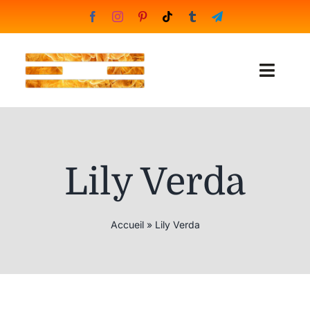
Skip
to
content
Toggl
Naviga
Boutique
Formations
Lily Verda
Portfolio
Accueil
»
Lily Verda
Blog
English