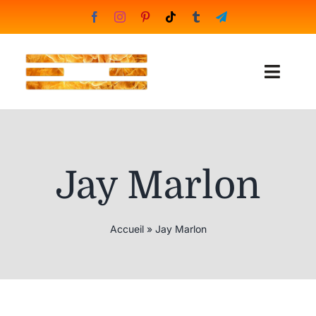
Skip
to
content
Toggl
Naviga
Boutique
Formations
Jay Marlon
Portfolio
Accueil
»
Jay Marlon
Blog
English