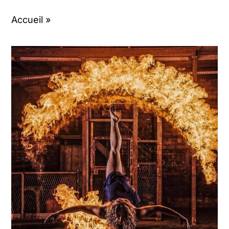
Contact
Accueil
»
Mon compte
Panier